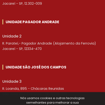
Jacareí - SP, 12.302-009
UNIDADE PAGADOR ANDRADE
Unidade 2
R. Parateí,- Pagador Andrade (Alojamento da Ferrovia)
Jacareí - SP, 12334-470
UNIDADE SÃO JOSÉ DOS CAMPOS
Unidade 3
R. Loanda, 895 - Chácaras Reunidas
São José dos Campos - SP, 12238-330.
Nós usamos cookies e outras tecnologias
semelhantes para melhorar a sua