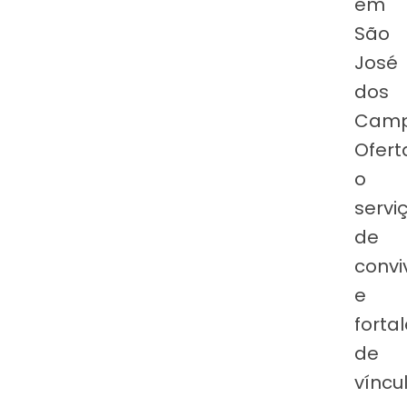
em
São
José
dos
Camp
Ofert
o
servi
de
convi
e
forta
de
víncu