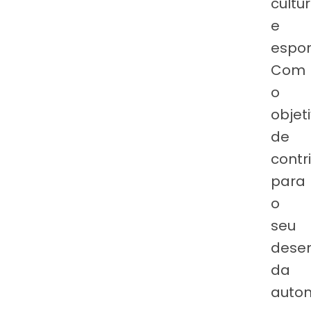
cultur
e
espor
Com
o
objet
de
contri
para
o
seu
dese
da
auto