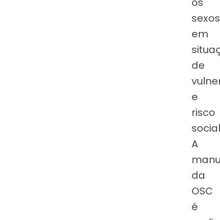
os
sexos
em
situa
de
vulne
e
risco
socia
A
manu
da
OSC
é