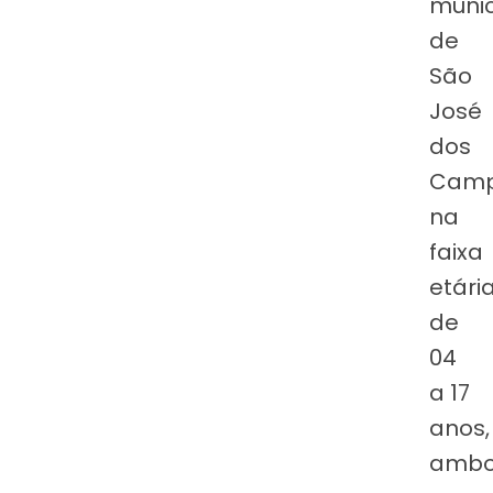
munic
de
São
José
dos
Camp
na
faixa
etári
de
04
a 17
anos,
amb