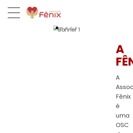
A
FÊ
A
Asso
Fênix
é
uma
OSC