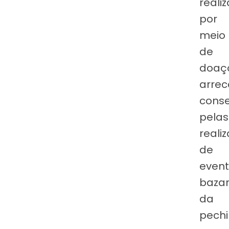
reali
por
meio
de
doaç
arre
cons
pelas
reali
de
event
baza
da
pechi