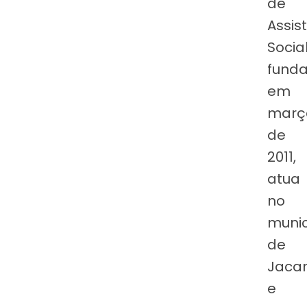
de
Assis
Social
fund
em
març
de
2011,
atua
no
munic
de
Jacar
e