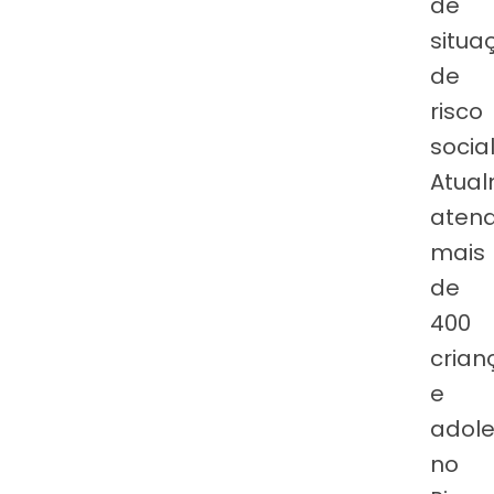
de
situa
de
risco
social
Atua
aten
mais
de
400
crian
e
adole
no