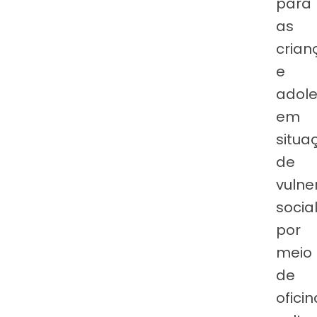
para
as
crian
e
adole
em
situa
de
vulne
social
por
meio
de
ofici