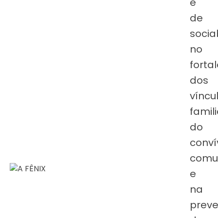
e
de
socia
no
forta
dos
víncu
famili
do
conví
comun
e
na
prev