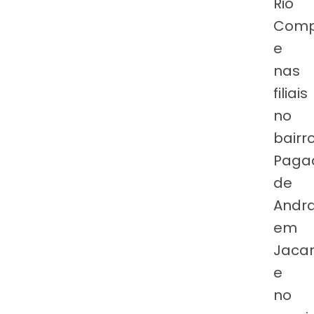
Rio
Comp
e
nas
filiais
no
bairr
Paga
de
Andr
em
Jacar
e
no