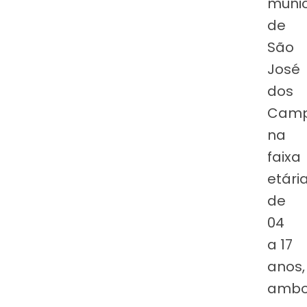
munic
de
São
José
dos
Camp
na
faixa
etári
de
04
a 17
anos,
amb