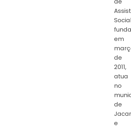
de
Assis
Social
fund
em
març
de
2011,
atua
no
munic
de
Jacar
e