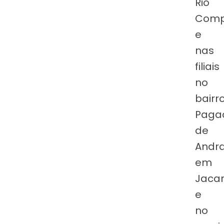
Rio
Comp
e
nas
filiais
no
bairr
Paga
de
Andr
em
Jacar
e
no