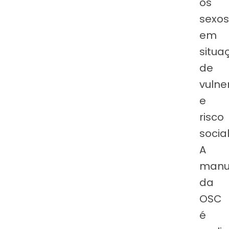
os
sexos
em
situa
de
vulne
e
risco
socia
A
manu
da
OSC
é