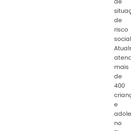
de
situa
de
risco
social
Atua
aten
mais
de
400
crian
e
adole
no