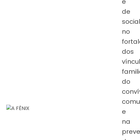
e
de
socia
no
forta
dos
víncu
famili
do
conví
comun
e
na
prev