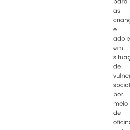
para
as
crian
e
adole
em
situa
de
vulne
social
por
meio
de
ofici