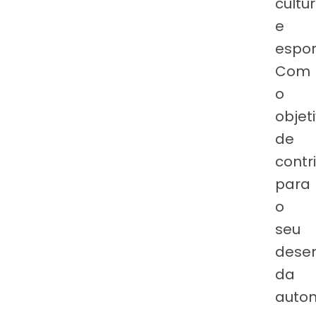
cultur
e
espor
Com
o
objet
de
contri
para
o
seu
dese
da
auto