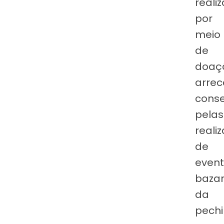
reali
por
meio
de
doaç
arre
cons
pelas
reali
de
event
baza
da
pechi