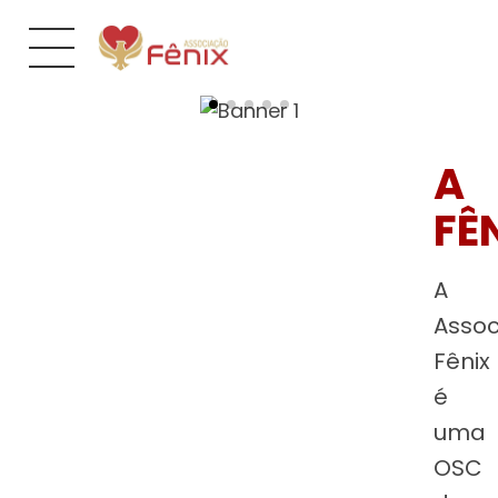
A
FÊ
A
Asso
Fênix
é
uma
OSC