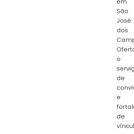
em
São
José
dos
Camp
Ofert
o
servi
de
convi
e
forta
de
víncu